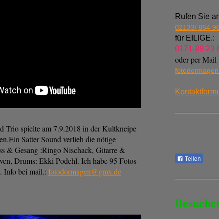
Rufen Sie an
02133/ 864 9
für EILIGE.:
0171-89 23 
oder per Mail
fotodormage
Kontaktformu
Trio spielte am 7.9.2018 in der Kultkneipe
n.Ein Satter Sound verlieh die nötige
 & Gesang :Ringo Nischack, Gitarre &
ven, Drums: Ekki Podehl. Ich habe 95 Fotos
Teilen
 Info bei mail.:
fotodormagen@gmx.de
Besuche