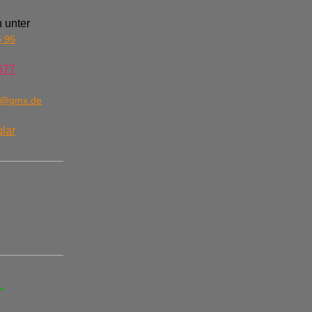
 unter
6 96
677
n@gmx.de
lar
r