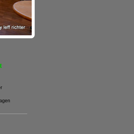
t
er
agen