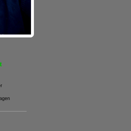
t
er
agen