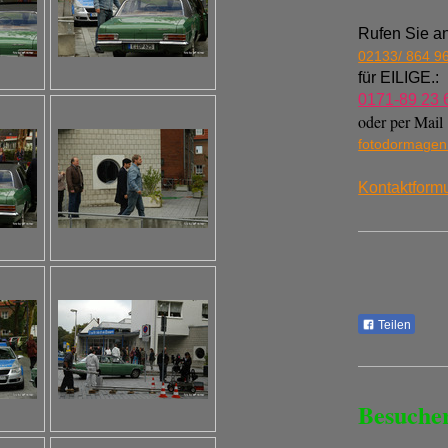
Rufen Sie an
02133/ 864 9
für EILIGE.:
0171-89 23 
oder per Mail
fotodormage
Kontaktformu
Teilen
Besuche