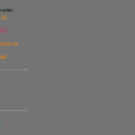
 unter
6 96
677
n@gmx.de
lar
r