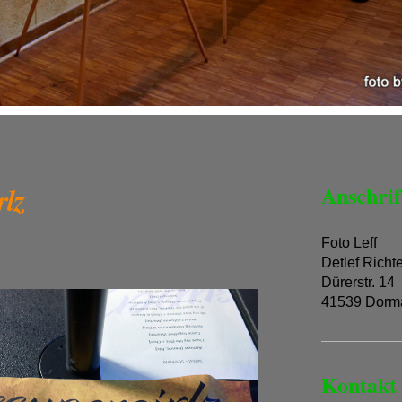
rlz
Anschrif
Foto Leff
Detlef Richt
Dürerstr. 14
41539 Dorm
Kontakt