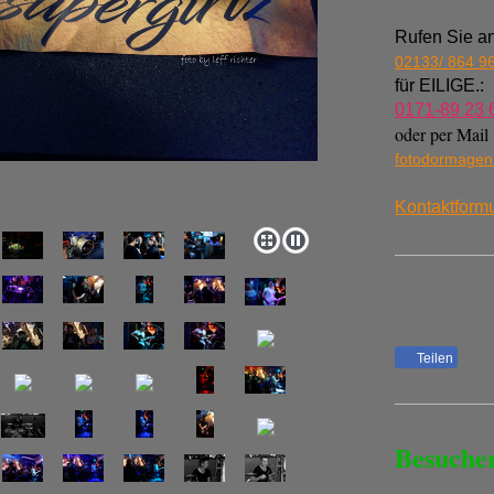
Rufen Sie an
02133/ 864 9
für EILIGE.:
0171-89 23 
oder per Mail
fotodormage
Kontaktformu
Teilen
Besuche