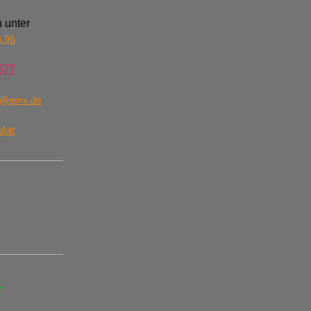
 unter
6 96
677
n@gmx.de
lar
r