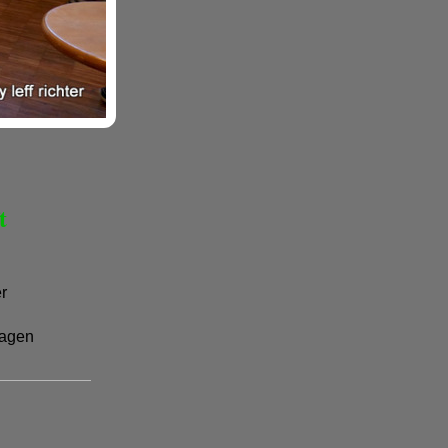
t
er
agen