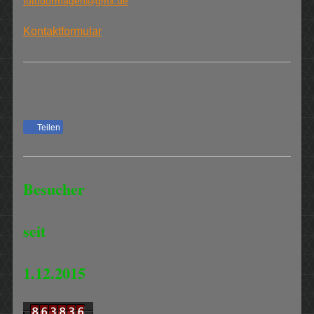
fotodormagen@gmx.de
Kontaktformular
Teilen
Besucher
seit
1.12.2015