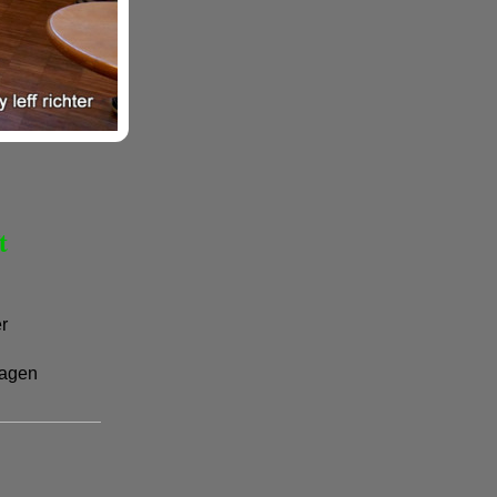
t
er
agen