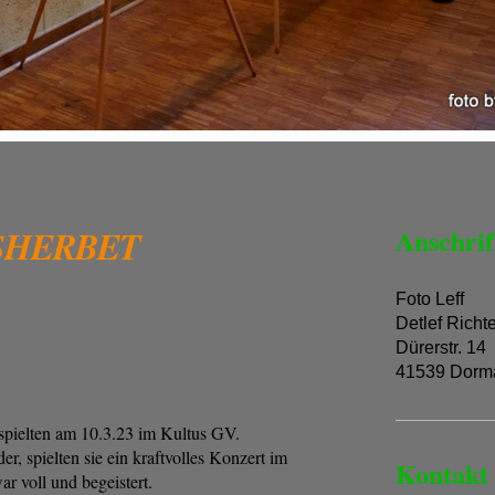
SHERBET
Anschrif
Foto Leff
Detlef Richt
Dürerstr. 14
41539 Dorm
spielten am 10.3.23 im Kultus GV.
er, spielten sie ein kraftvolles Konzert im
Kontakt
r voll und begeistert.