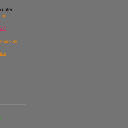
 unter
6 96
677
n@gmx.de
lar
r