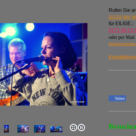
Rufen Sie an
02133/ 864 9
für EILIGE.:
0171-89 23 
oder per Mail
fotodormage
Kontaktformu
Teilen
Besuche