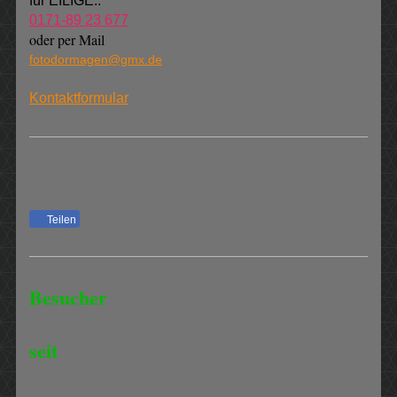
für EILIGE.:
0171-89 23 677
oder per Mail
fotodormagen@gmx.de
Kontaktformular
Teilen
Besucher
seit