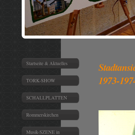
Startseite & Aktuelles
Stadtansi
1973-197
TORK-SHOW
SCHALLPLATTEN
Rommerskirchen
Musik-SZENE in