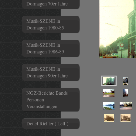
Dormagen 70er Jahre
Musik-SZENE in
Dormagen 1980-85
Musik-SZENE in
Dormagen 1986-89
Musik-SZENE in
Dormagen 90er Jahre
NGZ-Berichte Bands
Personen
Veranstaltungen
Detlef Richter ( Leff )