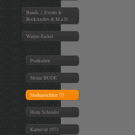
Bands../..Events &
RockArchiv & M.a.D.
Wanne-Eickel
Postkarten
Meine BUDE
Stadtansichten '73
Hotte Schröder
Karneval 1973