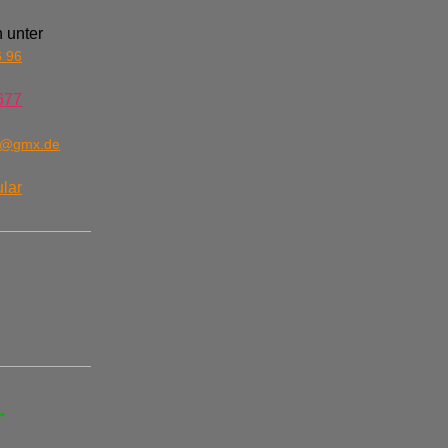
 unter
6 96
677
n@gmx.de
lar
r