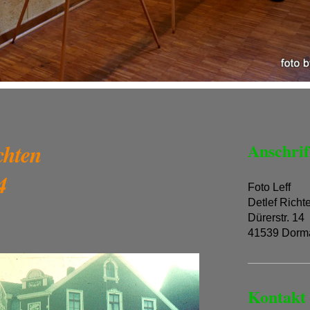
chten
Anschrif
4
Foto Leff
Detlef Richt
Dürerstr. 14
41539 Dorm
Kontakt