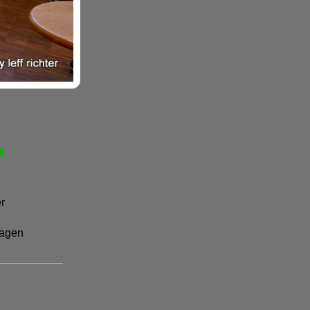
t
er
agen