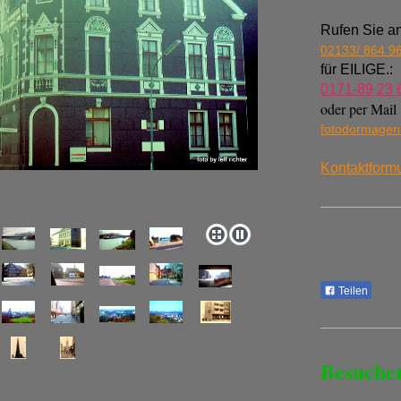
Rufen Sie an
02133/ 864 9
für EILIGE.:
0171-89 23 
oder per Mail
fotodormage
Kontaktformu
Teilen
Besuche